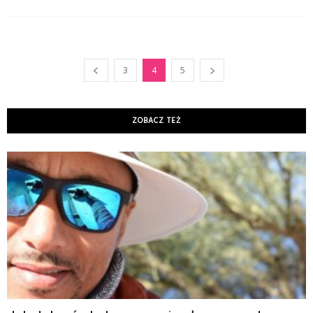
3
4
5
ZOBACZ TEŻ