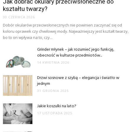
Jak dobrać okulary przeciwsłoneczne do
kształtu twarzy?
30 CZERWCA 2026
Dobór okularów przeciwsłonecznych nie powinien zaczynać się od
koloru oprawek czy chwilowej mody. Najważniejszy jest kształt twarzy,
bo to on wpływa na to, czy...
Grinder młynek – jak rozumieć jego funkcję,
obecność w kulturze przedmiotów...
14 KWIETNIA 2026
Drzwi sosnowe z szybą – elegancja i światło w
jednym
31 GRUDNIA 2025
Jakie koszulki na lato?
17 LISTOPADA 2025