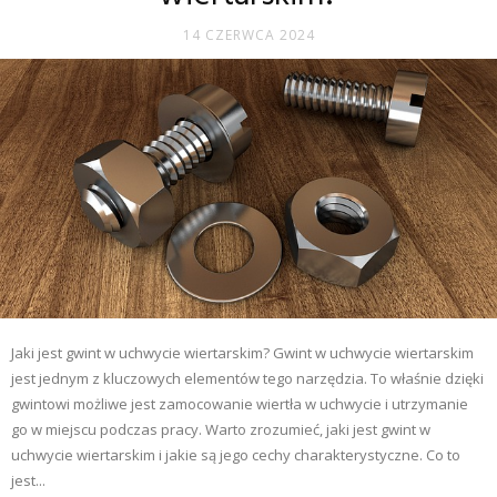
14 CZERWCA 2024
Jaki jest gwint w uchwycie wiertarskim? Gwint w uchwycie wiertarskim
jest jednym z kluczowych elementów tego narzędzia. To właśnie dzięki
gwintowi możliwe jest zamocowanie wiertła w uchwycie i utrzymanie
go w miejscu podczas pracy. Warto zrozumieć, jaki jest gwint w
uchwycie wiertarskim i jakie są jego cechy charakterystyczne. Co to
jest...