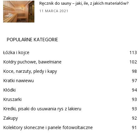
Ręcznik do sauny – jaki, ile, z jakich materiałów?
11 MARCA 2021
POPULARNE KATEGORIE
Łóżka i kojce
113
Kołdry puchowe, bawełniane
102
Koce, narzuty, pledy i kapy
98
Kratki nawiewu
97
Kłódki
94
Kruszarki
93
Kredki, pisaki do usuwania rys z lakieru
93
Zakupy
92
Kolektory słoneczne i panele fotowoltaiczne
91