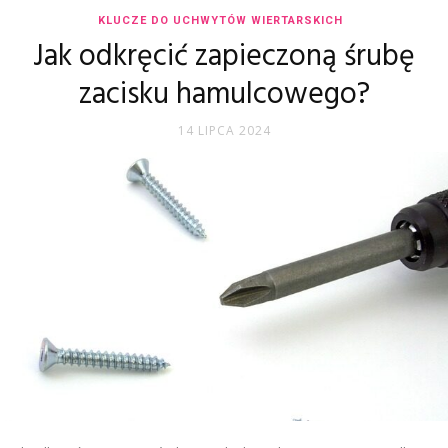
KLUCZE DO UCHWYTÓW WIERTARSKICH
Jak odkręcić zapieczoną śrubę
zacisku hamulcowego?
14 LIPCA 2024