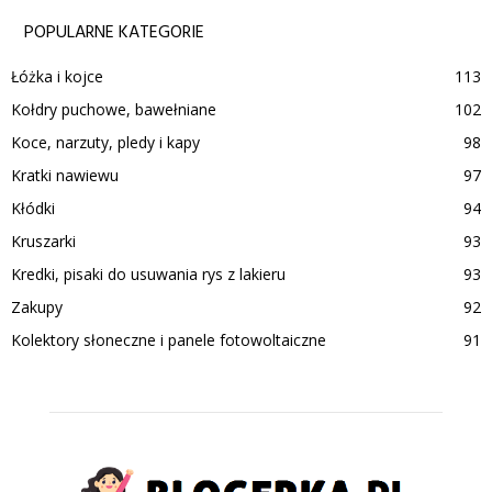
POPULARNE KATEGORIE
Łóżka i kojce
113
Kołdry puchowe, bawełniane
102
Koce, narzuty, pledy i kapy
98
Kratki nawiewu
97
Kłódki
94
Kruszarki
93
Kredki, pisaki do usuwania rys z lakieru
93
Zakupy
92
Kolektory słoneczne i panele fotowoltaiczne
91