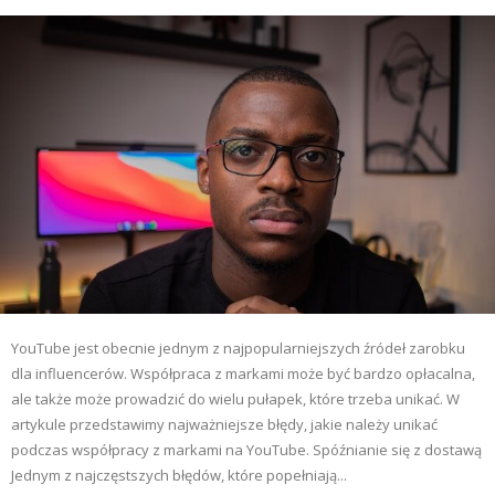
YouTube jest obecnie jednym z najpopularniejszych źródeł zarobku
dla influencerów. Współpraca z markami może być bardzo opłacalna,
ale także może prowadzić do wielu pułapek, które trzeba unikać. W
artykule przedstawimy najważniejsze błędy, jakie należy unikać
podczas współpracy z markami na YouTube. Spóźnianie się z dostawą
Jednym z najczęstszych błędów, które popełniają...