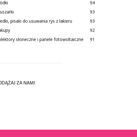
ódki
94
uszarki
93
edki, pisaki do usuwania rys z lakieru
93
akupy
92
lektory słoneczne i panele fotowoltaiczne
91
ODĄŻAJ ZA NAMI