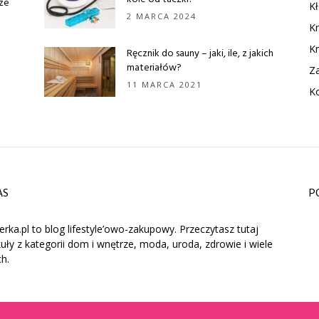
rze
Kł
2 MARCA 2024
Kr
Kr
Ręcznik do sauny – jaki, ile, z jakich
materiałów?
Z
11 MARCA 2021
Ko
AS
P
erka.pl to blog lifestyle’owo-zakupowy. Przeczytasz tutaj
kuły z kategorii dom i wnętrze, moda, uroda, zdrowie i wiele
ch.