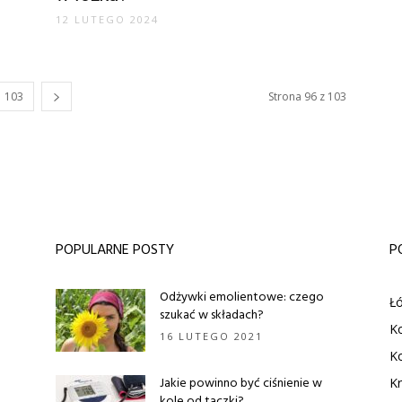
12 LUTEGO 2024
103
Strona 96 z 103
POPULARNE POSTY
P
Odżywki emolientowe: czego
Łó
szukać w składach?
K
16 LUTEGO 2021
Ko
Jakie powinno być ciśnienie w
Kr
kole od taczki?