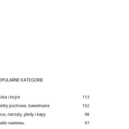
OPULARNE KATEGORIE
żka i kojce
113
ołdry puchowe, bawełniane
102
ce, narzuty, pledy i kapy
98
atki nawiewu
97