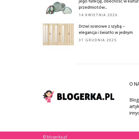
jego funkcję, obecność w kultu
przedmiotów...
14 KWIETNIA 2026
Drzwi sosnowe z szybą –
elegancja i światło w jednym
31 GRUDNIA 2025
O N
Blog
arty
inny
© blogerka.pl