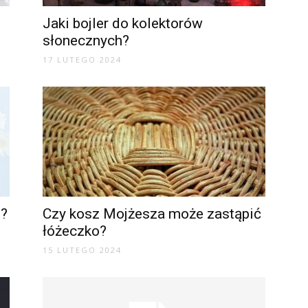
Jaki bojler do kolektorów
słonecznych?
17 LUTEGO 2024
3?
Czy kosz Mojżesza może zastąpić
łóżeczko?
15 LUTEGO 2024