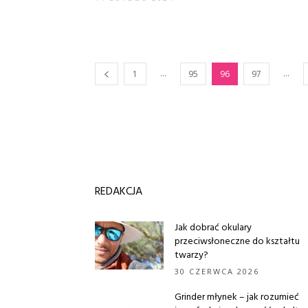
...
...
1
95
96
97
REDAKCJA
Jak dobrać okulary
przeciwsłoneczne do kształtu
twarzy?
30 CZERWCA 2026
Grinder młynek – jak rozumieć