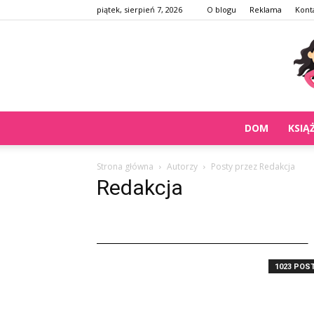
piątek, sierpień 7, 2026
O blogu
Reklama
Kont
DOM
KSIĄ
Strona główna
Autorzy
Posty przez Redakcja
Redakcja
1023 POS