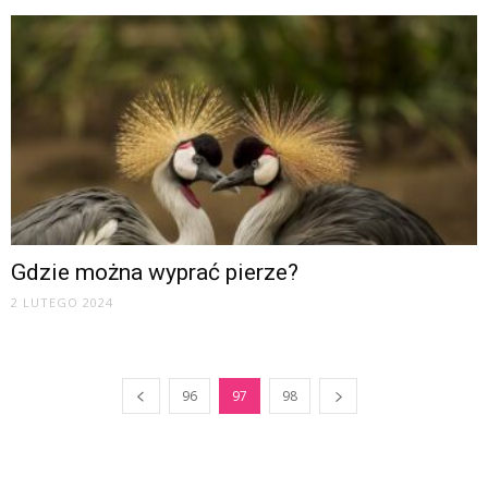
Gdzie można wyprać pierze?
2 LUTEGO 2024
96
97
98