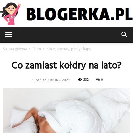
Blogerka.pl
Strona główna
Dom
Koce, narzuty, pledy i kapy
Co zamiast kołdry na lato?
232
0
5 PAŹDZIERNIKA 2025