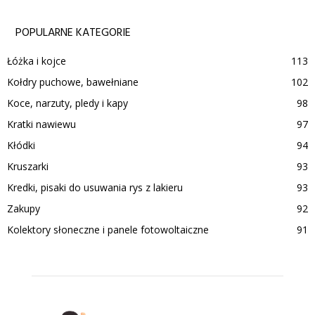
POPULARNE KATEGORIE
Łóżka i kojce
113
Kołdry puchowe, bawełniane
102
Koce, narzuty, pledy i kapy
98
Kratki nawiewu
97
Kłódki
94
Kruszarki
93
Kredki, pisaki do usuwania rys z lakieru
93
Zakupy
92
Kolektory słoneczne i panele fotowoltaiczne
91