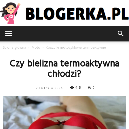
Blogerka.pl
Strona główna
Moto
Koszulki motocyklowe termoaktywne
Czy bielizna termoaktywna
chłodzi?
415
0
7 LUTEGO 2024