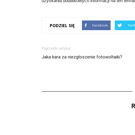
uzyskania dodatkowych informacji na ten temat
PODZIEL SIĘ
Facebook
Twit
Poprzedni artykuł
Jaka kara za niezgłoszenie fotowoltaiki?
R