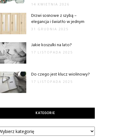
14 KWIETNIA 2026
Drzwi sosnowe z szybą –
elegancja i światło w jednym
31 GRUDNIA 2025
Jakie koszulki na lato?
17 LISTOPADA 2025
Do czego jest klucz wiolinowy?
17 LISTOPADA 2025
KATEGORIE
tegorie