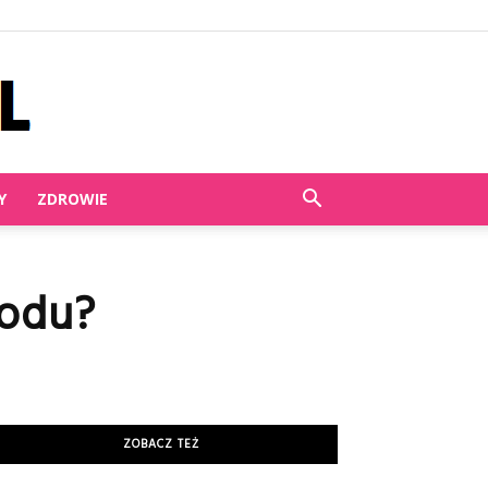
Y
ZDROWIE
lodu?
ZOBACZ TEŻ