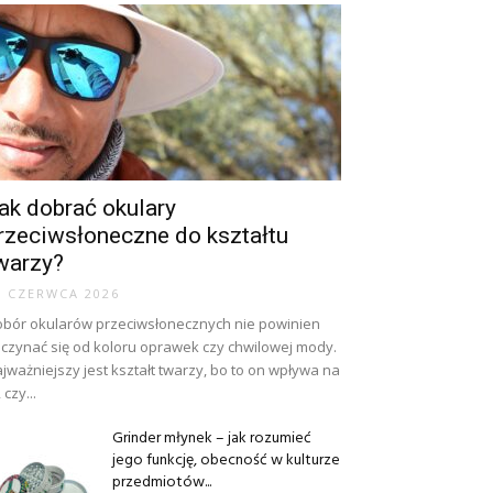
ak dobrać okulary
rzeciwsłoneczne do kształtu
warzy?
0 CZERWCA 2026
bór okularów przeciwsłonecznych nie powinien
czynać się od koloru oprawek czy chwilowej mody.
jważniejszy jest kształt twarzy, bo to on wpływa na
, czy...
Grinder młynek – jak rozumieć
jego funkcję, obecność w kulturze
przedmiotów...