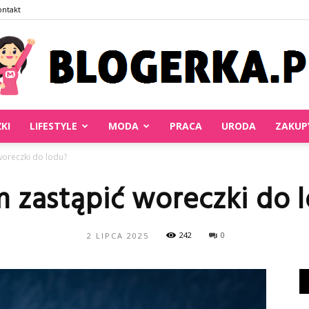
ontakt
ŻKI
LIFESTYLE
MODA
PRACA
URODA
ZAKUP
Blogerka.pl
woreczki do lodu?
 zastąpić woreczki do 
242
0
2 LIPCA 2025