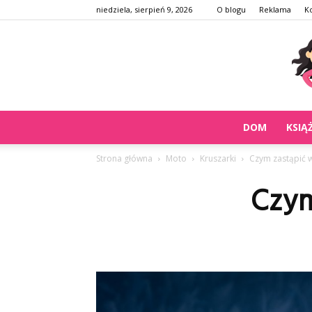
niedziela, sierpień 9, 2026
O blogu
Reklama
K
DOM
KSIĄ
Strona główna
Moto
Kruszarki
Czym zastąpić 
Czym