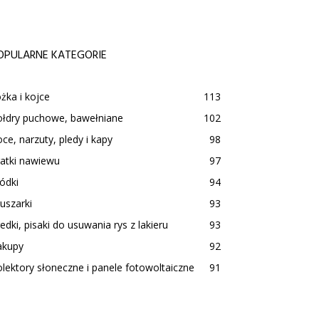
OPULARNE KATEGORIE
żka i kojce
113
ołdry puchowe, bawełniane
102
ce, narzuty, pledy i kapy
98
atki nawiewu
97
ódki
94
uszarki
93
edki, pisaki do usuwania rys z lakieru
93
akupy
92
lektory słoneczne i panele fotowoltaiczne
91