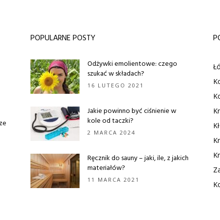
POPULARNE POSTY
P
Odżywki emolientowe: czego
Łó
szukać w składach?
K
16 LUTEGO 2021
Ko
Jakie powinno być ciśnienie w
Kr
kole od taczki?
rze
Kł
2 MARCA 2024
Kr
Kr
Ręcznik do sauny – jaki, ile, z jakich
materiałów?
Z
11 MARCA 2021
Ko