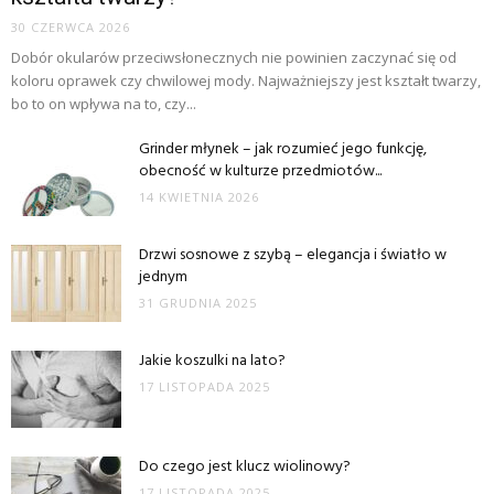
30 CZERWCA 2026
Dobór okularów przeciwsłonecznych nie powinien zaczynać się od
koloru oprawek czy chwilowej mody. Najważniejszy jest kształt twarzy,
bo to on wpływa na to, czy...
Grinder młynek – jak rozumieć jego funkcję,
obecność w kulturze przedmiotów...
14 KWIETNIA 2026
Drzwi sosnowe z szybą – elegancja i światło w
jednym
31 GRUDNIA 2025
Jakie koszulki na lato?
17 LISTOPADA 2025
Do czego jest klucz wiolinowy?
17 LISTOPADA 2025