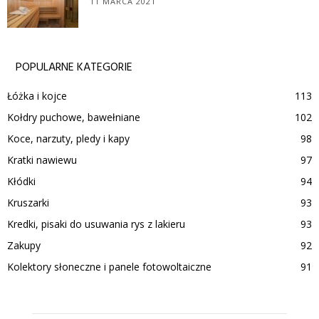
11 MARCA 2021
POPULARNE KATEGORIE
Łóżka i kojce
113
Kołdry puchowe, bawełniane
102
Koce, narzuty, pledy i kapy
98
Kratki nawiewu
97
Kłódki
94
Kruszarki
93
Kredki, pisaki do usuwania rys z lakieru
93
Zakupy
92
Kolektory słoneczne i panele fotowoltaiczne
91