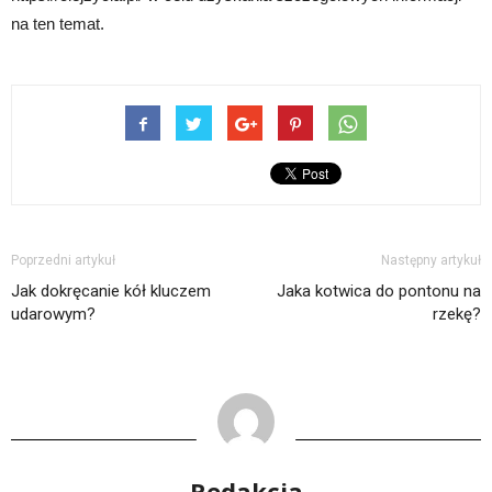
na ten temat.
Poprzedni artykuł
Następny artykuł
Jak dokręcanie kół kluczem
Jaka kotwica do pontonu na
udarowym?
rzekę?
Redakcja