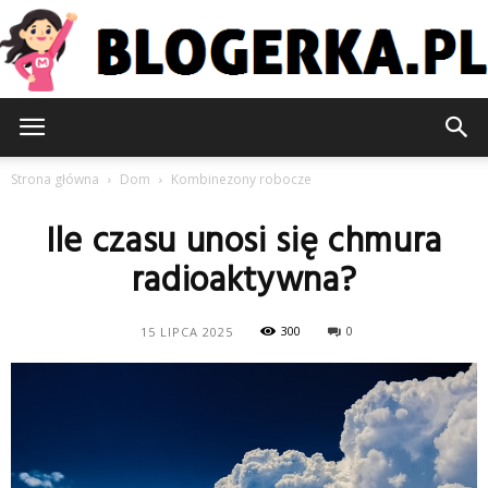
Blogerka.pl
Strona główna
Dom
Kombinezony robocze
Ile czasu unosi się chmura
radioaktywna?
300
0
15 LIPCA 2025