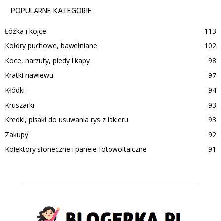
POPULARNE KATEGORIE
Łóżka i kojce
113
Kołdry puchowe, bawełniane
102
Koce, narzuty, pledy i kapy
98
Kratki nawiewu
97
Kłódki
94
Kruszarki
93
Kredki, pisaki do usuwania rys z lakieru
93
Zakupy
92
Kolektory słoneczne i panele fotowoltaiczne
91