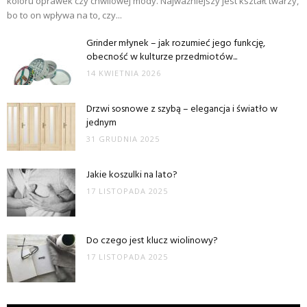
koloru oprawek czy chwilowej mody. Najważniejszy jest kształt twarzy,
bo to on wpływa na to, czy...
Grinder młynek – jak rozumieć jego funkcję,
obecność w kulturze przedmiotów...
14 KWIETNIA 2026
Drzwi sosnowe z szybą – elegancja i światło w
jednym
31 GRUDNIA 2025
Jakie koszulki na lato?
17 LISTOPADA 2025
Do czego jest klucz wiolinowy?
17 LISTOPADA 2025