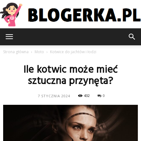
Blogerka.pl
Strona główna
Moto
Kotwice do jachtów i łodzi
Ile kotwic może mieć
sztuczna przynęta?
432
0
7 STYCZNIA 2024