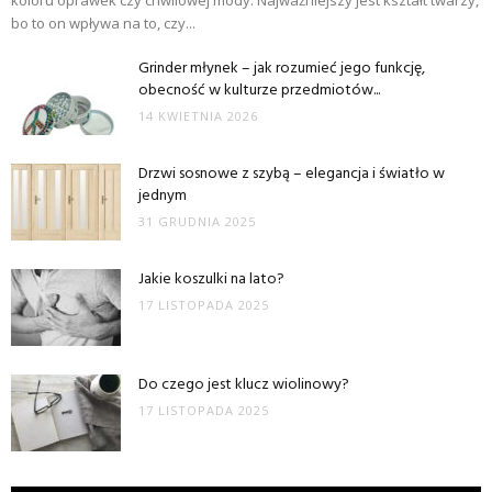
bo to on wpływa na to, czy...
Grinder młynek – jak rozumieć jego funkcję,
obecność w kulturze przedmiotów...
14 KWIETNIA 2026
Drzwi sosnowe z szybą – elegancja i światło w
jednym
31 GRUDNIA 2025
Jakie koszulki na lato?
17 LISTOPADA 2025
Do czego jest klucz wiolinowy?
17 LISTOPADA 2025