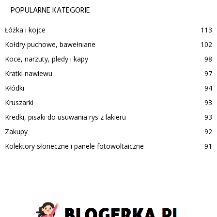
POPULARNE KATEGORIE
Łóżka i kojce
113
Kołdry puchowe, bawełniane
102
Koce, narzuty, pledy i kapy
98
Kratki nawiewu
97
Kłódki
94
Kruszarki
93
Kredki, pisaki do usuwania rys z lakieru
93
Zakupy
92
Kolektory słoneczne i panele fotowoltaiczne
91