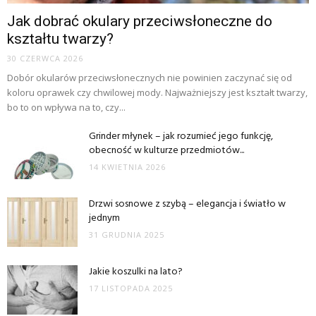
Jak dobrać okulary przeciwsłoneczne do
kształtu twarzy?
30 CZERWCA 2026
Dobór okularów przeciwsłonecznych nie powinien zaczynać się od
koloru oprawek czy chwilowej mody. Najważniejszy jest kształt twarzy,
bo to on wpływa na to, czy...
Grinder młynek – jak rozumieć jego funkcję,
obecność w kulturze przedmiotów...
14 KWIETNIA 2026
Drzwi sosnowe z szybą – elegancja i światło w
jednym
31 GRUDNIA 2025
Jakie koszulki na lato?
17 LISTOPADA 2025