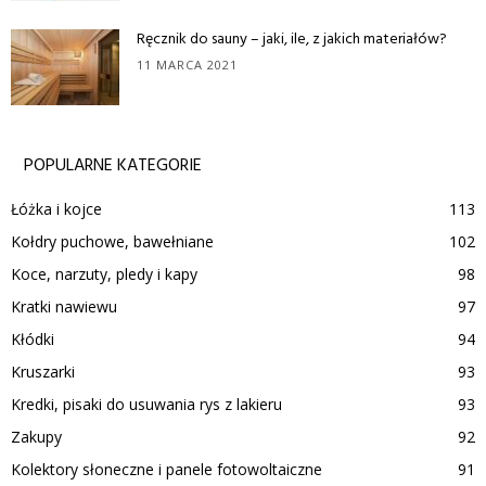
Ręcznik do sauny – jaki, ile, z jakich materiałów?
11 MARCA 2021
POPULARNE KATEGORIE
Łóżka i kojce
113
Kołdry puchowe, bawełniane
102
Koce, narzuty, pledy i kapy
98
Kratki nawiewu
97
Kłódki
94
Kruszarki
93
Kredki, pisaki do usuwania rys z lakieru
93
Zakupy
92
Kolektory słoneczne i panele fotowoltaiczne
91