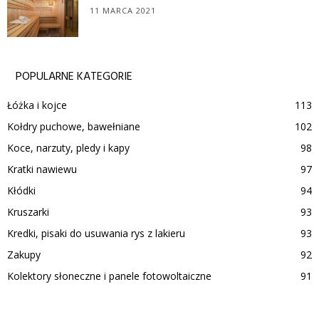
11 MARCA 2021
POPULARNE KATEGORIE
Łóżka i kojce
113
Kołdry puchowe, bawełniane
102
Koce, narzuty, pledy i kapy
98
Kratki nawiewu
97
Kłódki
94
Kruszarki
93
Kredki, pisaki do usuwania rys z lakieru
93
Zakupy
92
Kolektory słoneczne i panele fotowoltaiczne
91