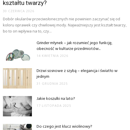
kształtu twarzy?
30 CZERWCA 2026
Dobór okularów przeciwsłonecznych nie powinien zaczynać się od
koloru oprawek czy chwilowej mody. Najważniejszy jest kształt twarzy,
bo to on wpływa na to, czy...
Grinder młynek – jak rozumieć jego funkcję,
obecność w kulturze przedmiotów...
14 KWIETNIA 2026
Drzwi sosnowe z szybą – elegancja i światło w
jednym
31 GRUDNIA 2025
Jakie koszulki na lato?
17 LISTOPADA 2025
Do czego jest klucz wiolinowy?