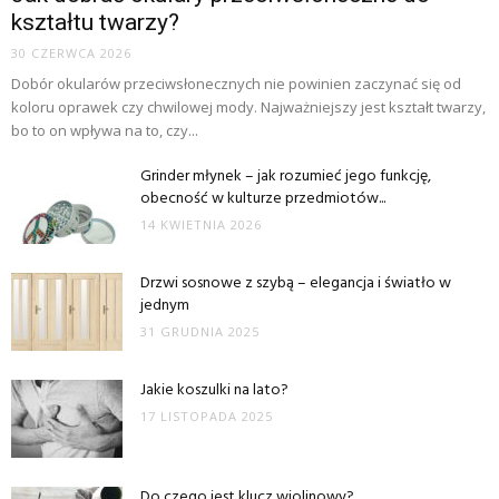
kształtu twarzy?
30 CZERWCA 2026
Dobór okularów przeciwsłonecznych nie powinien zaczynać się od
koloru oprawek czy chwilowej mody. Najważniejszy jest kształt twarzy,
bo to on wpływa na to, czy...
Grinder młynek – jak rozumieć jego funkcję,
obecność w kulturze przedmiotów...
14 KWIETNIA 2026
Drzwi sosnowe z szybą – elegancja i światło w
jednym
31 GRUDNIA 2025
Jakie koszulki na lato?
17 LISTOPADA 2025
Do czego jest klucz wiolinowy?