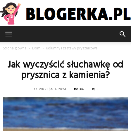
Blogerka.pl
Strona główna
Dom
Kolumny i zestawy prysznicowe
Jak wyczyścić słuchawkę od
prysznica z kamienia?
342
0
11 WRZEŚNIA 2024