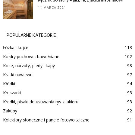
Ręcznik do sauny – jaki, ile, z jakich materiałów?
11 MARCA 2021
POPULARNE KATEGORIE
Łóżka i kojce
113
Kołdry puchowe, bawełniane
102
Koce, narzuty, pledy i kapy
98
Kratki nawiewu
97
Kłódki
94
Kruszarki
93
Kredki, pisaki do usuwania rys z lakieru
93
Zakupy
92
Kolektory słoneczne i panele fotowoltaiczne
91