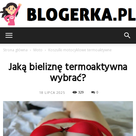
Blogerka.pl
Strona główna
Moto
Koszulki motocyklowe termoaktywne
Jaką bieliznę termoaktywna
wybrać?
329
0
18 LIPCA 2025