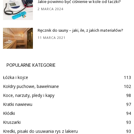
Jakie powinno być ciśnienie w kole od taczki?
2 MARCA 2024
Ręcznik do sauny – jaki, ile, z jakich materiałów?
11 MARCA 2021
POPULARNE KATEGORIE
Łóżka i kojce
113
Kołdry puchowe, bawełniane
102
Koce, narzuty, pledy i kapy
98
Kratki nawiewu
97
Kłódki
94
Kruszarki
93
Kredki, pisaki do usuwania rys z lakieru
93