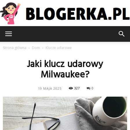
Blogerka.pl
Strona główna
Dom
Klucze udarowe
Jaki klucz udarowy
Milwaukee?
327
0
19 MAJA 2025