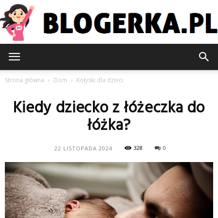
Blogerka.pl
Strona główna
Dom
Kołyski dla dzieci
Kiedy dziecko z łóżeczka do
łóżka?
328
0
22 LISTOPADA 2024